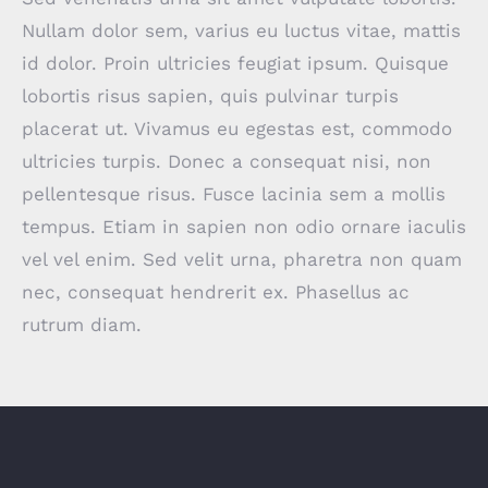
Nullam dolor sem, varius eu luctus vitae, mattis
id dolor. Proin ultricies feugiat ipsum. Quisque
lobortis risus sapien, quis pulvinar turpis
placerat ut. Vivamus eu egestas est, commodo
ultricies turpis. Donec a consequat nisi, non
pellentesque risus. Fusce lacinia sem a mollis
tempus. Etiam in sapien non odio ornare iaculis
vel vel enim. Sed velit urna, pharetra non quam
nec, consequat hendrerit ex. Phasellus ac
rutrum diam.