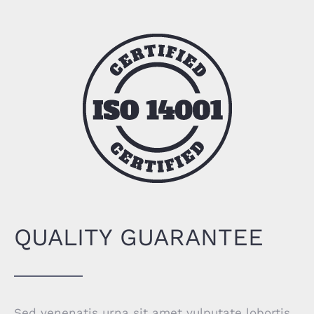
QUALITY GUARANTEE
Sed venenatis urna sit amet vulputate lobortis.