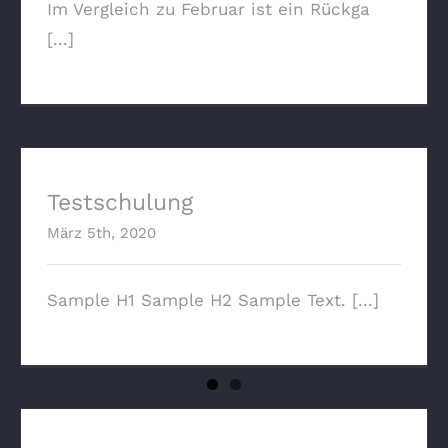
Im Vergleich zu Februar ist ein Rückga
[...]
Testschulung
März 5th, 2020
Sample H1 Sample H2 Sample Text. [...]
BAFA Förderprogramm 2020