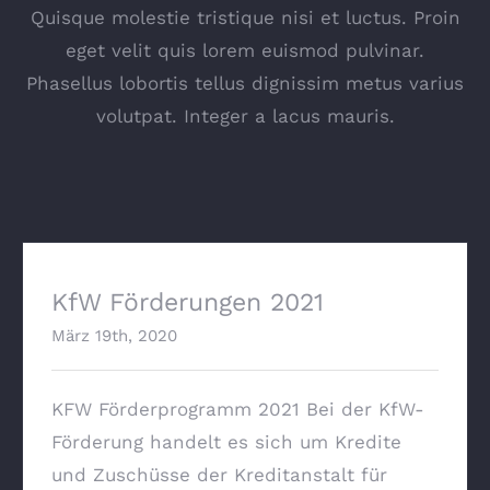
Quisque molestie tristique nisi et luctus. Proin
eget velit quis lorem euismod pulvinar.
Phasellus lobortis tellus dignissim metus varius
volutpat. Integer a lacus mauris.
KfW Förderungen 2021
März 19th, 2020
KFW Förderprogramm 2021 Bei der KfW-
Förderung handelt es sich um Kredite
und Zuschüsse der Kreditanstalt für