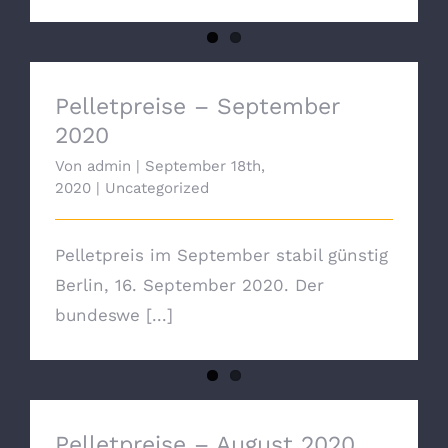
Pelletpreise – September 2020
Pelletpreise – September
2020
Von
admin
|
September 18th,
2020
|
Uncategorized
Pelletpreis im September stabil günstig
Berlin, 16. September 2020. Der
bundeswe [...]
Pelletpreise – August 2020
Pelletpreise – August 2020