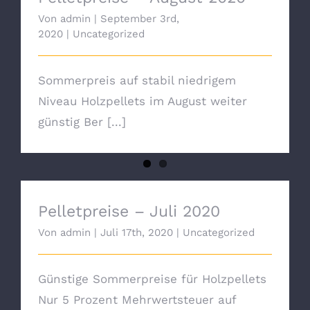
Von
admin
|
September 3rd,
2020
|
Uncategorized
Sommerpreis auf stabil niedrigem
Niveau Holzpellets im August weiter
günstig Ber [...]
Pelletpreise – Juli 2020
Pelletpreise – Juli 2020
Von
admin
|
Juli 17th, 2020
|
Uncategorized
Günstige Sommerpreise für Holzpellets
Nur 5 Prozent Mehrwertsteuer auf