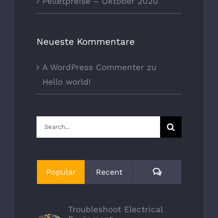
Pelletpreise – Oktober 2020
Neueste Kommentare
A WordPress Commenter
zu
Hello world!
Suche
nach:
Kommentare
Popular
Recent
Troubleshoot Electrical