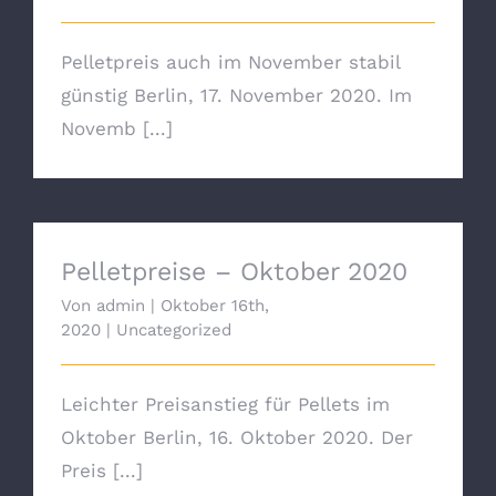
Pelletpreis auch im November stabil
günstig Berlin, 17. November 2020. Im
Novemb [...]
Pelletpreise – Oktober 2020
Pelletpreise – Oktober 2020
Von
admin
|
Oktober 16th,
2020
|
Uncategorized
Leichter Preisanstieg für Pellets im
Oktober Berlin, 16. Oktober 2020. Der
Preis [...]