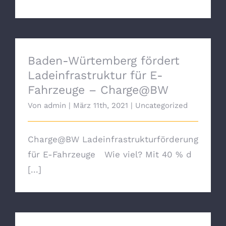
Baden-Würtemberg fördert
Ladeinfrastruktur für E-
Fahrzeuge – Charge@BW
Von
admin
|
März 11th, 2021
|
Uncategorized
Charge@BW Ladeinfrastrukturförderung
für E-Fahrzeuge Wie viel? Mit 40 % d
[...]
Frühjahrsaktion – Energiekonzept