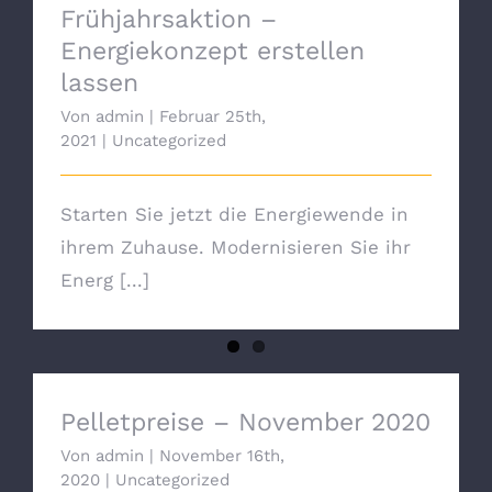
erstellen lassen
Frühjahrsaktion –
Energiekonzept erstellen
lassen
Von
admin
|
Februar 25th,
2021
|
Uncategorized
Starten Sie jetzt die Energiewende in
ihrem Zuhause. Modernisieren Sie ihr
Energ [...]
Pelletpreise – November 2020
Pelletpreise – November 2020
Von
admin
|
November 16th,
2020
|
Uncategorized