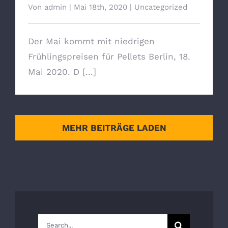
Von
admin
|
Mai 18th, 2020
|
Uncategorized
Der Mai kommt mit niedrigen
Frühlingspreisen für Pellets Berlin, 18.
Mai 2020. D [...]
MEHR BEITRÄGE LADEN
Suche