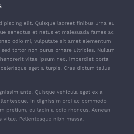
s
piscing elit. Quisque laoreet finibus urna eu
ique senectus et netus et malesuada fames ac
Donec odio mi, vulputate sit amet elementum
sed tortor non purus ornare ultricies. Nullam
t, hendrerit vitae ipsum nec, imperdiet porta
scelerisque eget a turpis. Cras dictum tellus
ignissim ante. Quisque vehicula eget ex a
ellentesque. In dignissim orci ac commodo
am pretium, eu lacinia odio rhoncus. Aenean
s vitae. Pellentesque nibh massa.