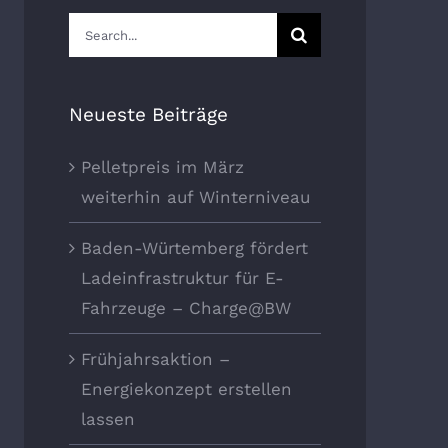
Suche
nach:
Neueste Beiträge
Pelletpreis im März
weiterhin auf Winterniveau
Baden-Würtemberg fördert
Ladeinfrastruktur für E-
Fahrzeuge – Charge@BW
Frühjahrsaktion –
Energiekonzept erstellen
lassen