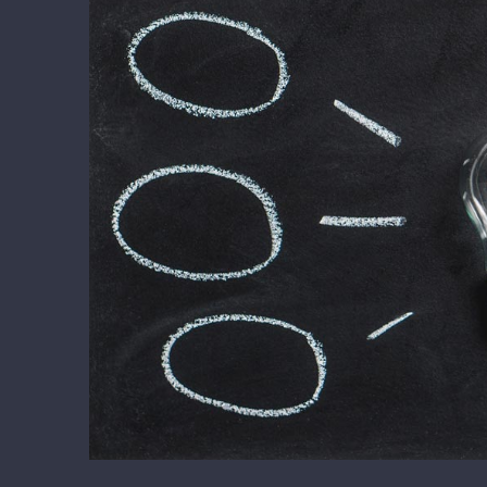
grösseres
Bild