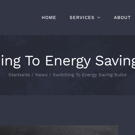
HOME
SERVICES
ABOUT
ing To Energy Savin
Startseite
/
News
/
Switching To Energy Saving Bulbs