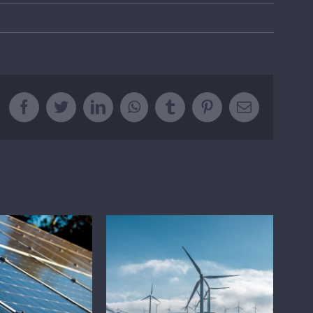
Facebook
Twitter
LinkedIn
Whatsapp
Tumblr
Pinterest
Email