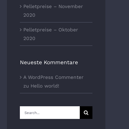
Pelletpreise – November
2020
Pelletpreise – Oktober
2020
Neueste Kommentare
A WordPress Commenter
zu
Hello world!
Suche
nach: