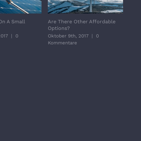
On A Small
Are There Other Affordable
Majo
Options?
Tric
2017
|
0
Oktober 9th, 2017
|
0
Okto
Kommentare
Kom