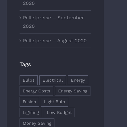
2020
Pelletpreise – September
r Energy Saving Tips &
Choosing The Best Light Bul
ks
2020
Oktober 5th, 2017
|
0
ber 7th, 2017
|
0
Kommentare
mentare
Pelletpreise – August 2020
Tags
Bulbs
Electrical
Energy
Energy Costs
Energy Saving
Fusion
Light Bulb
Lighting
Low Budget
Money Saving